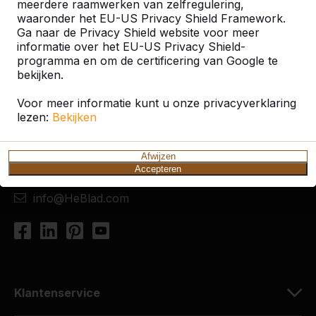
meerdere raamwerken van zelfregulering,
waaronder het EU-US Privacy Shield Framework.
Ga naar de Privacy Shield website voor meer
informatie over het EU-US Privacy Shield-
programma en om de certificering van Google te
Contact
bekijken.
HeBlad Nederland
Voor meer informatie kunt u onze privacyverklaring
Diamantweg 22
lezen:
Bekijken
5527 LC Hapert
Nederland
Afwijzen
Accepteren
+31 (0)497 - 36.08.08
info@HeBlad.com
Klantenservice