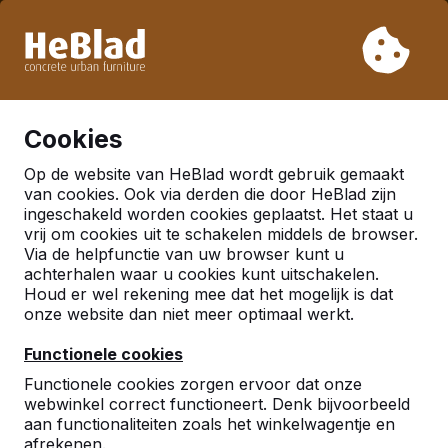
Vanwege onze vakantie leveren wij niet van week 31 t/m
week 33. Houdt u daarom rekening met langere levertijden.
Al meer dan 30.000 producten verkocht
0
Cookies
Op de website van HeBlad wordt gebruik gemaakt
Nederland
van cookies. Ook via derden die door HeBlad zijn
ingeschakeld worden cookies geplaatst. Het staat u
Referenties in:
vrij om cookies uit te schakelen middels de browser.
Via de helpfunctie van uw browser kunt u
Ammerstol
achterhalen waar u cookies kunt uitschakelen.
Houd er wel rekening mee dat het mogelijk is dat
onze website dan niet meer optimaal werkt.
Geen reviews gevonden voor deze
locatie.
Functionele cookies
Functionele cookies zorgen ervoor dat onze
webwinkel correct functioneert. Denk bijvoorbeeld
aan functionaliteiten zoals het winkelwagentje en
afrekenen.