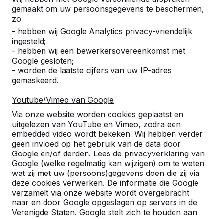
Product
gemaakt om uw persoonsgegevens te beschermen,
zo:
Alles weergeven
- hebben wij Google Analytics privacy-vriendelijk
ingesteld;
Categorie
- hebben wij een bewerkersovereenkomst met
Google gesloten;
Alles weergeven
- worden de laatste cijfers van uw IP-adres
gemaskeerd.
Zoek op plaats of postcode
Youtube/Vimeo van Google
Via onze website worden cookies geplaatst en
uitgelezen van YouTube en Vimeo, zodra een
embedded video wordt bekeken. Wij hebben verder
geen invloed op het gebruik van de data door
Google en/of derden. Lees de privacyverklaring van
Google (welke regelmatig kan wijzigen) om te weten
wat zij met uw (persoons)gegevens doen die zij via
Zie ook
deze cookies verwerken. De informatie die Google
verzamelt via onze website wordt overgebracht
Bergambacht
Groot
Groot-
Langerak
Nieuwp
naar en door Google opgeslagen op servers in de
Ammers
ammers
Verenigde Staten. Google stelt zich te houden aan