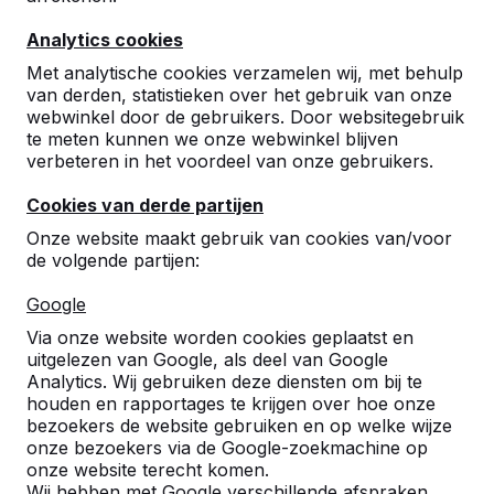
Analytics cookies
Met analytische cookies verzamelen wij, met behulp
van derden, statistieken over het gebruik van onze
webwinkel door de gebruikers. Door websitegebruik
te meten kunnen we onze webwinkel blijven
verbeteren in het voordeel van onze gebruikers.
Cookies van derde partijen
Onze website maakt gebruik van cookies van/voor
de volgende partijen:
Google
Via onze website worden cookies geplaatst en
Referenties
uitgelezen van Google, als deel van Google
Analytics. Wij gebruiken deze diensten om bij te
U vindt onze producten in heel Europa en
houden en rapportages te krijgen over hoe onze
zelfs daarbuiten. Bekijk hier waar bij u in de
bezoekers de website gebruiken en op welke wijze
buurt al een HeBlad product staat.
onze bezoekers via de Google-zoekmachine op
onze website terecht komen.
Wij hebben met Google verschillende afspraken