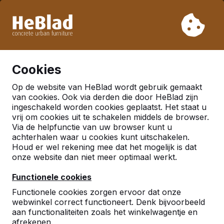
Vanwege onze vakantie leveren wij niet van week 31 t/m
week 33. Houdt u daarom rekening met langere levertijden.
Al meer dan 30.000 producten verkocht
0
Cookies
Op de website van HeBlad wordt gebruik gemaakt
Nederland
van cookies. Ook via derden die door HeBlad zijn
ingeschakeld worden cookies geplaatst. Het staat u
Referenties in:
Franeker
vrij om cookies uit te schakelen middels de browser.
Via de helpfunctie van uw browser kunt u
achterhalen waar u cookies kunt uitschakelen.
Houd er wel rekening mee dat het mogelijk is dat
Geen reviews gevonden voor deze
onze website dan niet meer optimaal werkt.
locatie.
Functionele cookies
Functionele cookies zorgen ervoor dat onze
webwinkel correct functioneert. Denk bijvoorbeeld
aan functionaliteiten zoals het winkelwagentje en
afrekenen.