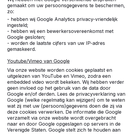
Alles weergeven
gemaakt om uw persoonsgegevens te beschermen,
zo:
Categorie
- hebben wij Google Analytics privacy-vriendelijk
ingesteld;
Alles weergeven
- hebben wij een bewerkersovereenkomst met
Google gesloten;
- worden de laatste cijfers van uw IP-adres
gemaskeerd.
Zoek op plaats of postcode
Youtube/Vimeo van Google
Via onze website worden cookies geplaatst en
uitgelezen van YouTube en Vimeo, zodra een
embedded video wordt bekeken. Wij hebben verder
geen invloed op het gebruik van de data door
Google en/of derden. Lees de privacyverklaring van
Zie ook
Google (welke regelmatig kan wijzigen) om te weten
wat zij met uw (persoons)gegevens doen die zij via
Menaldum
Peins
Ried
Tzum
Zwijns
deze cookies verwerken. De informatie die Google
verzamelt via onze website wordt overgebracht
naar en door Google opgeslagen op servers in de
Verenigde Staten. Google stelt zich te houden aan