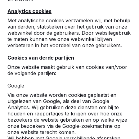
Analytics cookies
Met analytische cookies verzamelen wij, met behulp
van derden, statistieken over het gebruik van onze
webwinkel door de gebruikers. Door websitegebruik
te meten kunnen we onze webwinkel blijven
verbeteren in het voordeel van onze gebruikers.
Cookies van derde partijen
Onze website maakt gebruik van cookies van/voor
de volgende partijen:
Google
Referenties
Via onze website worden cookies geplaatst en
uitgelezen van Google, als deel van Google
U vindt onze producten in heel Europa en
Analytics. Wij gebruiken deze diensten om bij te
zelfs daarbuiten. Bekijk hier waar bij u in de
houden en rapportages te krijgen over hoe onze
buurt al een HeBlad product staat.
bezoekers de website gebruiken en op welke wijze
onze bezoekers via de Google-zoekmachine op
Product
onze website terecht komen.
Wij hebben met Google verschillende afspraken