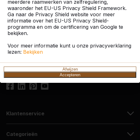
meerdere raamwerken van zelfregulering,
waaronder het EU-US Privacy Shield Framework.
Contact
Ga naar de Privacy Shield website voor meer
informatie over het EU-US Privacy Shield-
HeBlad Nederland
programma en om de certificering van Google te
bekijken.
Diamantweg 22
5527 LC Hapert
Voor meer informatie kunt u onze privacyverklaring
Nederland
lezen:
Bekijken
+31 (0)497 - 36.08.08
Afwijzen
info@HeBlad.com
Accepteren
Klantenservice
Categorieën