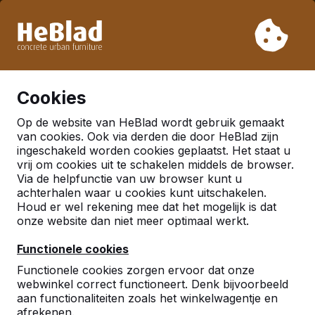
Vanwege onze vakantie leveren wij niet van week 31 t/m
week 33. Houdt u daarom rekening met langere levertijden.
Al meer dan 30.000 producten verkocht
0
Cookies
Op de website van HeBlad wordt gebruik gemaakt
Nederland
van cookies. Ook via derden die door HeBlad zijn
ingeschakeld worden cookies geplaatst. Het staat u
Referenties in:
vrij om cookies uit te schakelen middels de browser.
Via de helpfunctie van uw browser kunt u
Amsterdam
achterhalen waar u cookies kunt uitschakelen.
Houd er wel rekening mee dat het mogelijk is dat
onze website dan niet meer optimaal werkt.
Functionele cookies
Functionele cookies zorgen ervoor dat onze
webwinkel correct functioneert. Denk bijvoorbeeld
aan functionaliteiten zoals het winkelwagentje en
afrekenen.