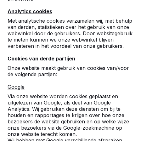
Analytics cookies
10
Met analytische cookies verzamelen wij, met behulp
Deze prachtige picknicksets zijn vandaag
van derden, statistieken over het gebruik van onze
geleverd. De chauffeur heeft creatief
webwinkel door de gebruikers. Door websitegebruik
meegedacht over hoe we deze zware tafels
te meten kunnen we onze webwinkel blijven
op de juiste plek konden krijgen. Met wat
verbeteren in het voordeel van onze gebruikers.
extra mankracht is dat gelukt. De
medewerkers zijn blij met hun nieuwe
Cookies van derde partijen
buitenplek, en we gaan er volop van genieten.
Carla Sever
07-07-2026
Onze website maakt gebruik van cookies van/voor
de volgende partijen:
Google
10
Via onze website worden cookies geplaatst en
03-06-2020
uitgelezen van Google, als deel van Google
Analytics. Wij gebruiken deze diensten om bij te
houden en rapportages te krijgen over hoe onze
bezoekers de website gebruiken en op welke wijze
9
onze bezoekers via de Google-zoekmachine op
onze website terecht komen.
Van offerte tot afhandeling soepel en erg
Wij hebben met Google verschillende afspraken