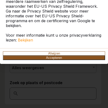
meerdere raamwerken van zelfregulering,
Referenties
worden dan komt de tafel zeker nog meer tot
waaronder het EU-US Privacy Shield Framework.
zijn recht.
Ga naar de Privacy Shield website voor meer
K.W.Verbeek Verbeek
10-03-
U vindt onze producten in heel Europa en
informatie over het EU-US Privacy Shield-
Hoveniers
2018
zelfs daarbuiten. Bekijk hier waar bij u in de
programma en om de certificering van Google te
buurt al een HeBlad product staat.
bekijken.
Voor meer informatie kunt u onze privacyverklaring
Product
9
lezen:
Bekijken
De kinderen vinden het fantastisch!
Alles weergeven
Paul van Hattem
22-02-2018
Afwijzen
Categorie
Accepteren
Alles weergeven
10
In één woord fantastisch! Een echte aanrader!
08-03-2015
Zoek op plaats of postcode