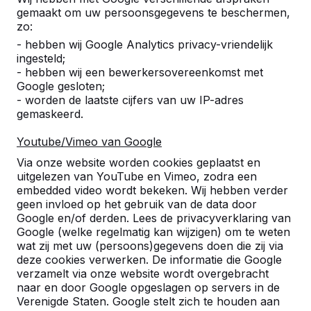
klantvriendelijk.
gemaakt om uw persoonsgegevens te beschermen,
De aflevering verliep professioneel! Super
zo:
geregeld!
- hebben wij Google Analytics privacy-vriendelijk
Product is prachtig afgewerkt en prima voor
ingesteld;
elkaar.
- hebben wij een bewerkersovereenkomst met
Ik blijf bij de tip: Meer kleuren in de beton.
Google gesloten;
J.Hellwig
30-05-2018
- worden de laatste cijfers van uw IP-adres
gemaskeerd.
Youtube/Vimeo van Google
10
Via onze website worden cookies geplaatst en
Offerte, bestelling, afhandeling, zeer soepel
uitgelezen van YouTube en Vimeo, zodra een
en erg klantvriendelijk. aflevering ontspannen,
embedded video wordt bekeken. Wij hebben verder
professioneel!! Dikke tienen voor het geheel!
geen invloed op het gebruik van de data door
Oh ja....: En wat een mooi product is het! Tip:
Google en/of derden. Lees de privacyverklaring van
Zoek naar nog meer kleuren in de beton.
Google (welke regelmatig kan wijzigen) om te weten
J.Hellwig
06-04-2018
wat zij met uw (persoons)gegevens doen die zij via
deze cookies verwerken. De informatie die Google
verzamelt via onze website wordt overgebracht
naar en door Google opgeslagen op servers in de
9
Verenigde Staten. Google stelt zich te houden aan
Tot nu toe goed, tuin moet nog opgeleverd