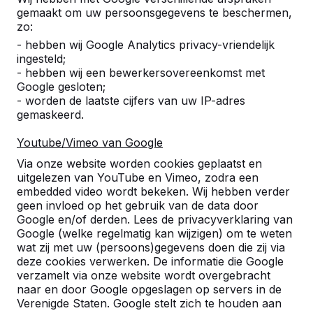
gemaakt om uw persoonsgegevens te beschermen,
zo:
Referenties
- hebben wij Google Analytics privacy-vriendelijk
ingesteld;
- hebben wij een bewerkersovereenkomst met
U vindt onze producten in heel Europa en
Google gesloten;
zelfs daarbuiten. Bekijk hier waar bij u in de
- worden de laatste cijfers van uw IP-adres
buurt al een HeBlad product staat.
gemaskeerd.
Product
Youtube/Vimeo van Google
Via onze website worden cookies geplaatst en
Alles weergeven
uitgelezen van YouTube en Vimeo, zodra een
embedded video wordt bekeken. Wij hebben verder
Categorie
geen invloed op het gebruik van de data door
Google en/of derden. Lees de privacyverklaring van
Alles weergeven
Google (welke regelmatig kan wijzigen) om te weten
wat zij met uw (persoons)gegevens doen die zij via
deze cookies verwerken. De informatie die Google
Zoek op plaats of postcode
verzamelt via onze website wordt overgebracht
naar en door Google opgeslagen op servers in de
Verenigde Staten. Google stelt zich te houden aan