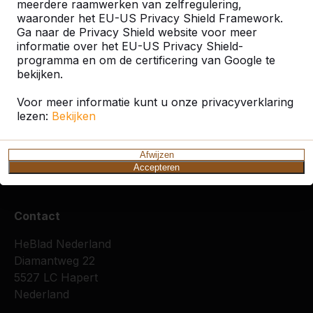
meerdere raamwerken van zelfregulering,
waaronder het EU-US Privacy Shield Framework.
Ga naar de Privacy Shield website voor meer
informatie over het EU-US Privacy Shield-
programma en om de certificering van Google te
Zie ook
bekijken.
Voor meer informatie kunt u onze privacyverklaring
Delfgauw
Den
Den
Den
Den
Pij
lezen:
Bekijken
Haag
Haag /
Haag-
Hoorn
Ypenburg
Ypenburg
Afwijzen
Accepteren
Contact
HeBlad Nederland
Diamantweg 22
5527 LC Hapert
Nederland