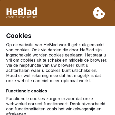
Vanwege onze vakantie leveren wij niet van week 31 t/m
week 33. Houdt u daarom rekening met langere levertijden.
Al meer dan 30.000 producten verkocht
0
Cookies
Op de website van HeBlad wordt gebruik gemaakt
Nederland
van cookies. Ook via derden die door HeBlad zijn
ingeschakeld worden cookies geplaatst. Het staat u
Referenties in:
Delft
vrij om cookies uit te schakelen middels de browser.
Via de helpfunctie van uw browser kunt u
achterhalen waar u cookies kunt uitschakelen.
Houd er wel rekening mee dat het mogelijk is dat
onze website dan niet meer optimaal werkt.
Functionele cookies
Functionele cookies zorgen ervoor dat onze
webwinkel correct functioneert. Denk bijvoorbeeld
aan functionaliteiten zoals het winkelwagentje en
afrekenen.