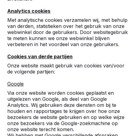
9
Analytics cookies
Prima!
Yfke
25-04-2016
Met analytische cookies verzamelen wij, met behulp
van derden, statistieken over het gebruik van onze
webwinkel door de gebruikers. Door websitegebruik
te meten kunnen we onze webwinkel blijven
verbeteren in het voordeel van onze gebruikers.
Cookies van derde partijen
Onze website maakt gebruik van cookies van/voor
de volgende partijen:
Google
Via onze website worden cookies geplaatst en
uitgelezen van Google, als deel van Google
Analytics. Wij gebruiken deze diensten om bij te
houden en rapportages te krijgen over hoe onze
bezoekers de website gebruiken en op welke wijze
onze bezoekers via de Google-zoekmachine op
onze website terecht komen.
Wij hebben met Google verschillende afspraken