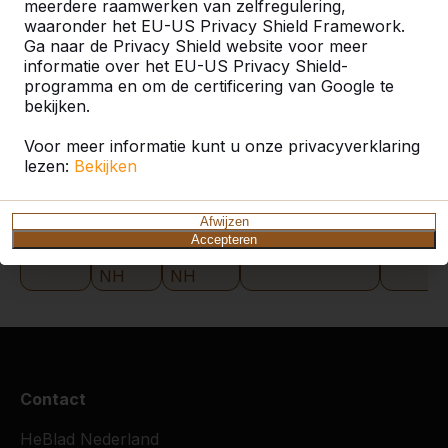
meerdere raamwerken van zelfregulering,
waaronder het EU-US Privacy Shield Framework.
Ga naar de Privacy Shield website voor meer
Zoek op plaats of postcode
informatie over het EU-US Privacy Shield-
programma en om de certificering van Google te
bekijken.
Voor meer informatie kunt u onze privacyverklaring
lezen:
Bekijken
Zie ook
Afwijzen
Accepteren
Bergen
Bergen
Bergen-
Heerhugowaard
Heiloo
NH
NH
Contact
HeBlad Nederland