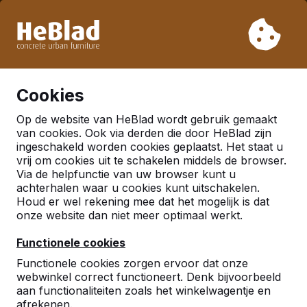
Vanwege onze vakantie leveren wij niet van week 31 t/m
week 33. Houdt u daarom rekening met langere levertijden.
Al meer dan 30.000 producten verkocht
0
Cookies
Op de website van HeBlad wordt gebruik gemaakt
Nederland
van cookies. Ook via derden die door HeBlad zijn
ingeschakeld worden cookies geplaatst. Het staat u
Referenties in:
Alkmaar
vrij om cookies uit te schakelen middels de browser.
Via de helpfunctie van uw browser kunt u
achterhalen waar u cookies kunt uitschakelen.
Houd er wel rekening mee dat het mogelijk is dat
onze website dan niet meer optimaal werkt.
Functionele cookies
Functionele cookies zorgen ervoor dat onze
webwinkel correct functioneert. Denk bijvoorbeeld
aan functionaliteiten zoals het winkelwagentje en
afrekenen.