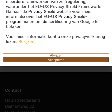
meerdere raamwerken van zelfregulering,
waaronder het EU-US Privacy Shield Framework.
Ga naar de Privacy Shield website voor meer
informatie over het EU-US Privacy Shield-
programma en om de certificering van Google te
bekijken.
Voor meer informatie kunt u onze privacyverklaring
Zie ook
lezen:
Bekijken
Den
Dongen
Dorst
Oosteind
Oosterhout
Ooste
Hout
- Nbr
(noor
Afwijzen
braba
Accepteren
Contact
HeBlad Nederland
Diamantweg 22