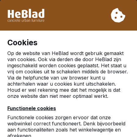
Vanwege onze vakantie leveren wij niet van week 31 t/m
week 33. Houdt u daarom rekening met langere levertijden.
Al meer dan 30.000 producten verkocht
0
Cookies
Op de website van HeBlad wordt gebruik gemaakt
Nederland
van cookies. Ook via derden die door HeBlad zijn
ingeschakeld worden cookies geplaatst. Het staat u
Referenties in:
vrij om cookies uit te schakelen middels de browser.
Via de helpfunctie van uw browser kunt u
Oosterhout
achterhalen waar u cookies kunt uitschakelen.
Houd er wel rekening mee dat het mogelijk is dat
onze website dan niet meer optimaal werkt.
Functionele cookies
Functionele cookies zorgen ervoor dat onze
webwinkel correct functioneert. Denk bijvoorbeeld
aan functionaliteiten zoals het winkelwagentje en
afrekenen.