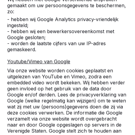
gemaakt om uw persoonsgegevens te beschermen,
zo:
- hebben wij Google Analytics privacy-vriendelijk
ingesteld;
- hebben wij een bewerkersovereenkomst met
Referenties
Google gesloten;
- worden de laatste cijfers van uw IP-adres
U vindt onze producten in heel Europa en
gemaskeerd.
zelfs daarbuiten. Bekijk hier waar bij u in de
buurt al een HeBlad product staat.
Youtube/Vimeo van Google
Via onze website worden cookies geplaatst en
Product
uitgelezen van YouTube en Vimeo, zodra een
embedded video wordt bekeken. Wij hebben verder
Alles weergeven
geen invloed op het gebruik van de data door
Google en/of derden. Lees de privacyverklaring van
Google (welke regelmatig kan wijzigen) om te weten
Categorie
wat zij met uw (persoons)gegevens doen die zij via
deze cookies verwerken. De informatie die Google
Alles weergeven
verzamelt via onze website wordt overgebracht
naar en door Google opgeslagen op servers in de
Verenigde Staten. Google stelt zich te houden aan
Zoek op plaats of postcode