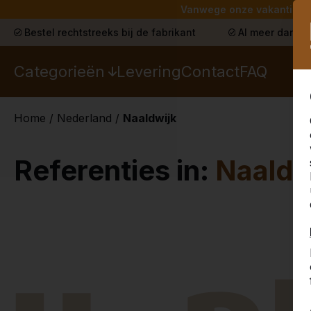
Vanwege onze vakantie lev
Bestel rechtstreeks bij de fabrikant
Al meer dan 30
Categorieën
Levering
Contact
FAQ
Home
/
Nederland
/
Naaldwijk
Referenties in:
Naaldw