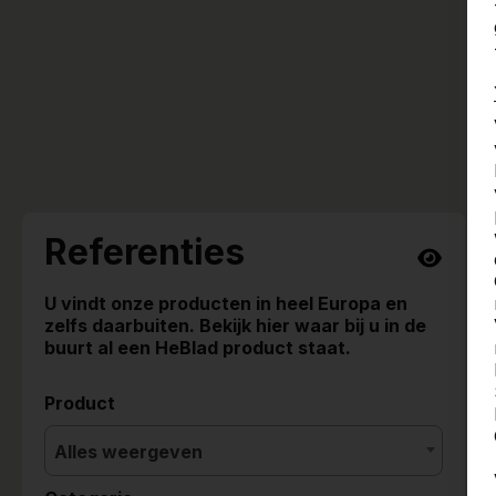
Referenties
U vindt onze producten in heel Europa en
zelfs daarbuiten. Bekijk hier waar bij u in de
buurt al een HeBlad product staat.
Product
Alles weergeven