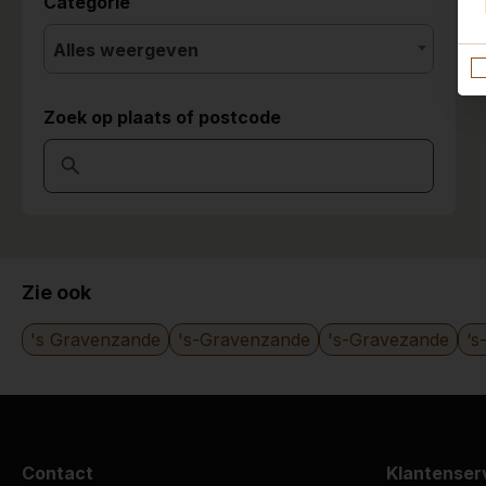
Categorie
Alles weergeven
Zoek op plaats of postcode
Zie ook
's Gravenzande
's-Gravenzande
's-Gravezande
‘s
Contact
Klantenser