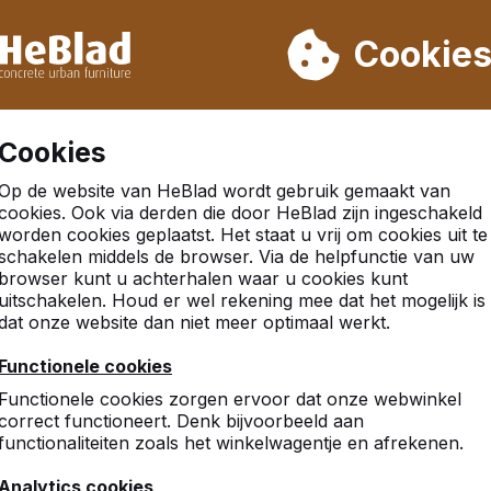
eren wij niet van week 31 t/m week 33. Houdt u daarom rekenin
Cookie
.000 producten verkocht
Klanten beoordelen HeBlad me
Cookies
Op de website van HeBlad wordt gebruik gemaakt van
cookies. Ook via derden die door HeBlad zijn ingeschakeld
worden cookies geplaatst. Het staat u vrij om cookies uit te
ijk
schakelen middels de browser. Via de helpfunctie van uw
browser kunt u achterhalen waar u cookies kunt
uitschakelen. Houd er wel rekening mee dat het mogelijk is
dat onze website dan niet meer optimaal werkt.
8
Functionele cookies
De service van bestellen t
Functionele cookies zorgen ervoor dat onze webwinkel
Bianco Sieck
correct functioneert. Denk bijvoorbeeld aan
functionaliteiten zoals het winkelwagentje en afrekenen.
Analytics cookies