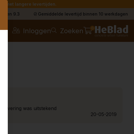
g met langere levertijden.
s
t een 9.3
Gemiddelde levertijd binnen 10 werkdagen
0
Inloggen
Zoeken
ot levering was uitstekend
20-05-2019