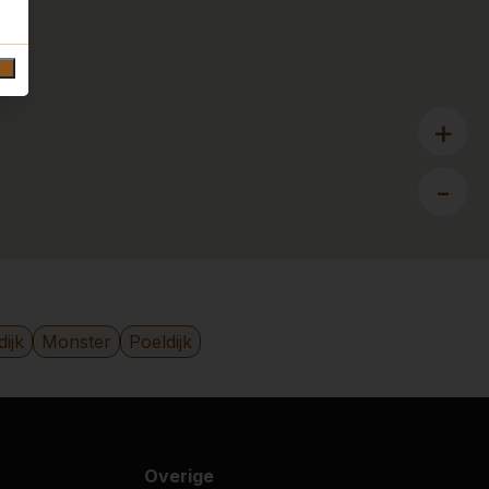
+
-
ijk
Monster
Poeldijk
Overige