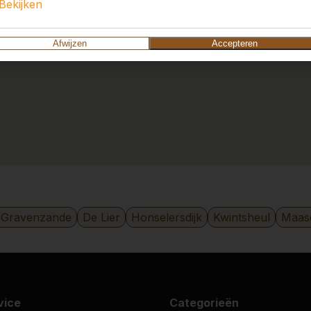
Bekijken
Afwijzen
Accepteren
-Gravenzande
De Lier
Honselersdijk
Kwintsheul
Maasd
vice
Categorieën