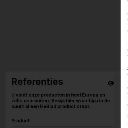
Referenties
U vindt onze producten in heel Europa en
zelfs daarbuiten. Bekijk hier waar bij u in de
buurt al een HeBlad product staat.
Product