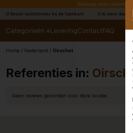
Vanwege onze vakantie lev
Bestel rechtstreeks bij de fabrikant
Al meer dan 30
Categorieën
Levering
Contact
FAQ
Home
/
Nederland
/
Oirschot
Referenties in:
Oirsch
Geen reviews gevonden voor deze locatie.