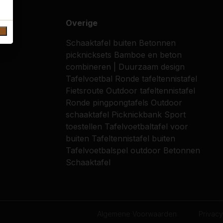
Overige
Schaaktafel buiten
Betonnen
picknicksets
Bamboe en beton
combineren | Duurzaam design
Tafelvoetbal
Ronde tafeltennistafel
Fietsroute
Outdoor tafeltennistafel
Ronde pingpongtafels
Outdoor
schaaktafel
Picknickbank
Sport
toestellen
Tafelvoetbaltafel voor
buiten
Tafeltennistafel buiten
Tafelvoetbalspel outdoor
Betonnen
Schaaktafel
Algemene Voorwaarden
Privacy