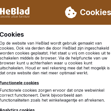
eren wij niet van week 31 t/m week 33. Houdt u daarom rekenin
Cookie
.000 producten verkocht
Klanten beoordelen HeBlad me
Cookies
Op de website van HeBlad wordt gebruik gemaakt van
cookies. Ook via derden die door HeBlad zijn ingeschakeld
worden cookies geplaatst. Het staat u vrij om cookies uit te
ot
schakelen middels de browser. Via de helpfunctie van uw
browser kunt u achterhalen waar u cookies kunt
uitschakelen. Houd er wel rekening mee dat het mogelijk is
dat onze website dan niet meer optimaal werkt.
Functionele cookies
Functionele cookies zorgen ervoor dat onze webwinkel
correct functioneert. Denk bijvoorbeeld aan
functionaliteiten zoals het winkelwagentje en afrekenen.
Analytics cookies