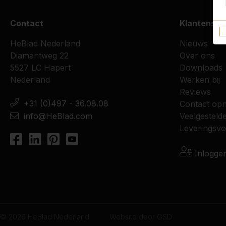
Contact
Klantenser
HeBlad Nederland
Nieuws
Diamantweg 22
Over ons
5527 LC Hapert
Downloads
Nederland
Werken bij
Reviews
+31 (0)497 - 36.08.08
Contact op
info@HeBlad.com
Veelgesteld
Leveringsv
Inlogge
© 2026 HeBlad Nederland
Website door
GSD