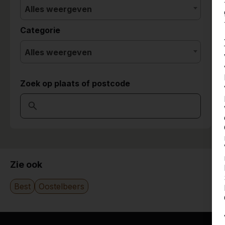
Alles weergeven
Categorie
Alles weergeven
Zoek op plaats of postcode
Zie ook
Best
Oostelbeers