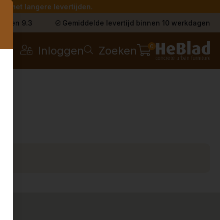
g met langere levertijden.
s
t een 9.3
Gemiddelde levertijd binnen 10 werkdagen
0
Inloggen
Zoeken