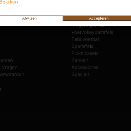
Bekijken
vice
Categorieën
Afwijzen
Accepteren
Pingpongtafels
Voetvolleybaltafels
Tafelvoetbal
Speltafels
Picknicksets
nemen
Banken
e vragen
Accessoires
oorwaarden
Specials
n