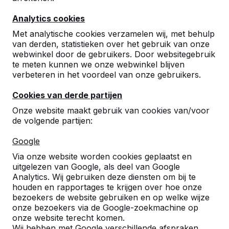
9
Analytics cookies
Fijn contact met medewerker en snelle
correcte levering.
Met analytische cookies verzamelen wij, met behulp
We hebben inmiddels ruim 20 banken staan
van derden, statistieken over het gebruik van onze
en zijn benieuwd hoe ze zich op de langere
webwinkel door de gebruikers. Door websitegebruik
termijn gaan houden.
te meten kunnen we onze webwinkel blijven
Gemeente Landerd
11-05-2021
verbeteren in het voordeel van onze gebruikers.
Cookies van derde partijen
Onze website maakt gebruik van cookies van/voor
8
de volgende partijen:
02-03-2021
Google
Via onze website worden cookies geplaatst en
uitgelezen van Google, als deel van Google
10
Analytics. Wij gebruiken deze diensten om bij te
Tot dusver prima ervaring. Snelle en correcte
houden en rapportages te krijgen over hoe onze
levering. Dit type banken is pas sinds vorig
bezoekers de website gebruiken en op welke wijze
jaar in onze gemeente toegepast dus nog
onze bezoekers via de Google-zoekmachine op
geen ervaring over langere termijn.
onze website terecht komen.
Henk van Herpen
05-04-2019
Wij hebben met Google verschillende afspraken