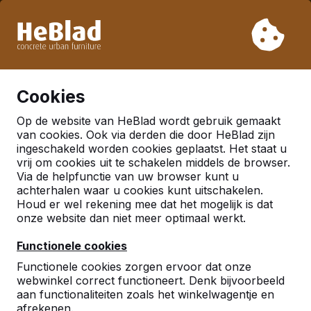
Vanwege onze vakantie leveren wij niet van week 31 t/m
week 33. Houdt u daarom rekening met langere levertijden.
Al meer dan 30.000 producten verkocht
0
Cookies
Op de website van HeBlad wordt gebruik gemaakt
Nederland
van cookies. Ook via derden die door HeBlad zijn
ingeschakeld worden cookies geplaatst. Het staat u
Referenties in:
Schaijk
vrij om cookies uit te schakelen middels de browser.
Via de helpfunctie van uw browser kunt u
achterhalen waar u cookies kunt uitschakelen.
Houd er wel rekening mee dat het mogelijk is dat
onze website dan niet meer optimaal werkt.
Functionele cookies
Functionele cookies zorgen ervoor dat onze
webwinkel correct functioneert. Denk bijvoorbeeld
aan functionaliteiten zoals het winkelwagentje en
afrekenen.