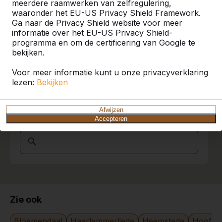
meerdere raamwerken van zelfregulering,
waaronder het EU-US Privacy Shield Framework.
Ga naar de Privacy Shield website voor meer
Product
informatie over het EU-US Privacy Shield-
programma en om de certificering van Google te
Alles weergeven
bekijken.
Categorie
Voor meer informatie kunt u onze privacyverklaring
lezen:
Bekijken
Alles weergeven
Afwijzen
Zoek op plaats of postcode
Accepteren
Zie ook
Bloemendaal
Haarlemmerliede
Heemstede
Hoofdd