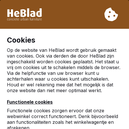
Vanwege onze vakantie leveren wij niet van week 31 t/m
week 33. Houdt u daarom rekening met langere levertijden.
Al meer dan 30.000 producten verkocht
0
Cookies
Op de website van HeBlad wordt gebruik gemaakt
Nederland
van cookies. Ook via derden die door HeBlad zijn
ingeschakeld worden cookies geplaatst. Het staat u
Referenties in:
Haarlem
vrij om cookies uit te schakelen middels de browser.
Via de helpfunctie van uw browser kunt u
achterhalen waar u cookies kunt uitschakelen.
Houd er wel rekening mee dat het mogelijk is dat
onze website dan niet meer optimaal werkt.
Functionele cookies
Functionele cookies zorgen ervoor dat onze
webwinkel correct functioneert. Denk bijvoorbeeld
aan functionaliteiten zoals het winkelwagentje en
afrekenen.