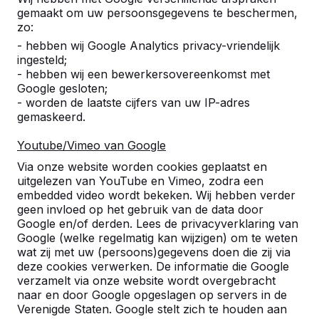
gemaakt om uw persoonsgegevens te beschermen,
zo:
- hebben wij Google Analytics privacy-vriendelijk
ingesteld;
- hebben wij een bewerkersovereenkomst met
Google gesloten;
- worden de laatste cijfers van uw IP-adres
gemaskeerd.
Youtube/Vimeo van Google
Via onze website worden cookies geplaatst en
uitgelezen van YouTube en Vimeo, zodra een
embedded video wordt bekeken. Wij hebben verder
geen invloed op het gebruik van de data door
Google en/of derden. Lees de privacyverklaring van
Google (welke regelmatig kan wijzigen) om te weten
wat zij met uw (persoons)gegevens doen die zij via
Referenties
deze cookies verwerken. De informatie die Google
verzamelt via onze website wordt overgebracht
U vindt onze producten in heel Europa en
naar en door Google opgeslagen op servers in de
zelfs daarbuiten. Bekijk hier waar bij u in de
Verenigde Staten. Google stelt zich te houden aan
buurt al een HeBlad product staat.