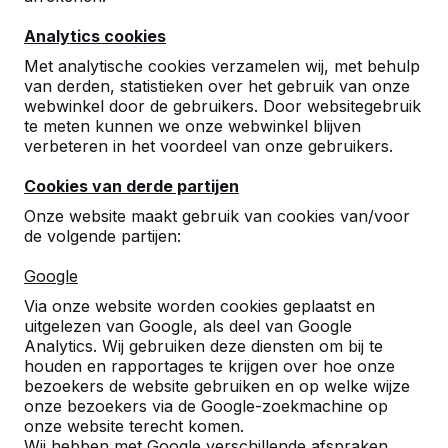
8
Analytics cookies
fijn contact, attent, fijn bedrijf
Petra Zwart
23-09-2023
Met analytische cookies verzamelen wij, met behulp
van derden, statistieken over het gebruik van onze
webwinkel door de gebruikers. Door websitegebruik
te meten kunnen we onze webwinkel blijven
8
verbeteren in het voordeel van onze gebruikers.
Na één dag is de tafel al een doorslaand
Cookies van derde partijen
succes !!
Jeroen Reep
12-06-2019
Onze website maakt gebruik van cookies van/voor
de volgende partijen:
Google
9
Via onze website worden cookies geplaatst en
mooie uitstraling, ziet er sterk en aantrekkelijk
uitgelezen van Google, als deel van Google
uit!
Analytics. Wij gebruiken deze diensten om bij te
r. Velu
28-06-2017
houden en rapportages te krijgen over hoe onze
bezoekers de website gebruiken en op welke wijze
onze bezoekers via de Google-zoekmachine op
onze website terecht komen.
Wij hebben met Google verschillende afspraken