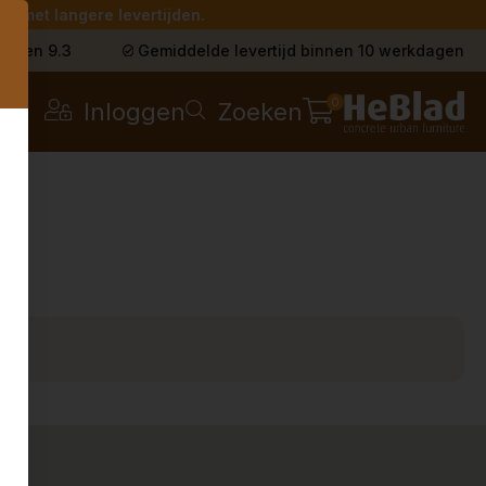
g met langere levertijden.
s
t een 9.3
Gemiddelde levertijd binnen 10 werkdagen
0
Inloggen
Zoeken