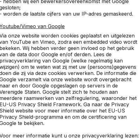
- hebben wij een bewerkersovereenkomst met Google
gesloten;
- worden de laatste cijfers van uw IP-adres gemaskeerd.
Youtube/Vimeo van Google
Via onze website worden cookies geplaatst en uitgelezen
van YouTube en Vimeo, zodra een embedded video wordt
bekeken. Wij hebben verder geen invloed op het gebruik
van de data door Google en/of derden. Lees de
privacyverklaring van Google (welke regelmatig kan
wijzigen) om te weten wat zij met uw (persoons)gegevens
doen die zij via deze cookies verwerken. De informatie die
Google verzamelt via onze website wordt overgebracht
naar en door Google opgeslagen op servers in de
Verenigde Staten. Google stelt zich te houden aan
meerdere raamwerken van zelfregulering, waaronder het
EU-US Privacy Shield Framework. Ga naar de Privacy
Shield website voor meer informatie over het EU-US
Krommenie
Uitgeest
Velsen - Noord
Velsen-Noord
Privacy Shield-programma en om de certificering van
Google te bekijken.
Voor meer informatie kunt u onze privacyverklaring lezen: