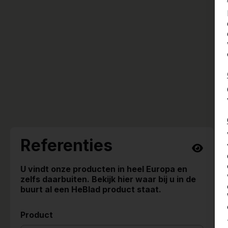
Referenties
U vindt onze producten in heel Europa en
zelfs daarbuiten. Bekijk hier waar bij u in de
buurt al een HeBlad product staat.
Product