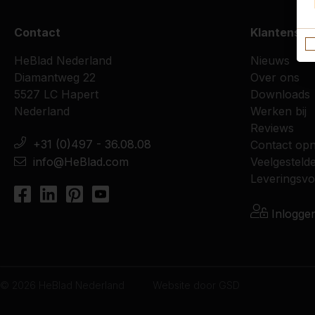
Contact
Klantenser
HeBlad Nederland
Nieuws
Diamantweg 22
Over ons
5527 LC Hapert
Downloads
Nederland
Werken bij
Reviews
+31 (0)497 - 36.08.08
Contact op
info@HeBlad.com
Veelgesteld
Leveringsv
Inlogge
© 2026 HeBlad Nederland
Website door
GSD