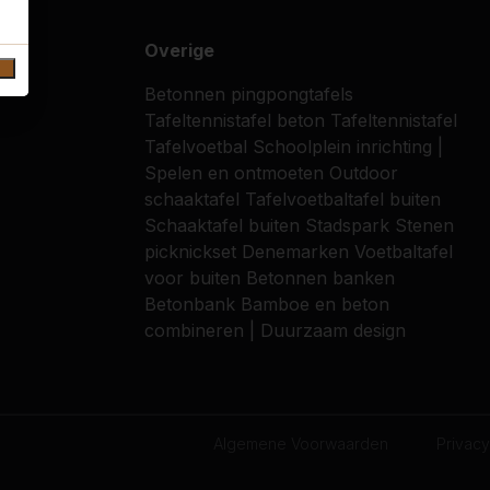
Overige
Betonnen pingpongtafels
Tafeltennistafel beton
Tafeltennistafel
Tafelvoetbal
Schoolplein inrichting |
Spelen en ontmoeten
Outdoor
schaaktafel
Tafelvoetbaltafel buiten
Schaaktafel buiten
Stadspark
Stenen
picknickset
Denemarken
Voetbaltafel
voor buiten
Betonnen banken
Betonbank
Bamboe en beton
combineren | Duurzaam design
Algemene Voorwaarden
Privacy