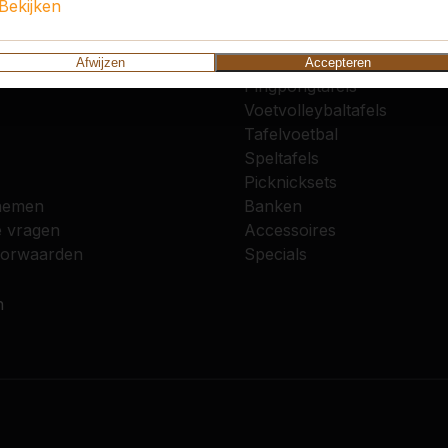
Bekijken
vice
Categorieën
Afwijzen
Accepteren
Pingpongtafels
Voetvolleybaltafels
Tafelvoetbal
Speltafels
Picknicksets
nemen
Banken
e vragen
Accessoires
oorwaarden
Specials
n