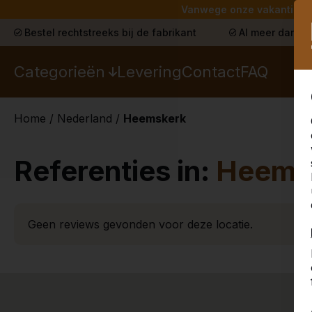
Vanwege onze vakantie lev
Bestel rechtstreeks bij de fabrikant
Al meer dan 30
Categorieën
Levering
Contact
FAQ
Home
/
Nederland
/
Heemskerk
Referenties in:
Heems
Geen reviews gevonden voor deze locatie.