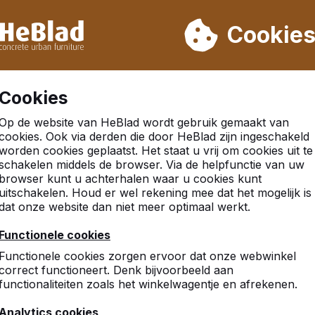
eren wij niet van week 31 t/m week 33. Houdt u daarom rekenin
Cookie
.000 producten verkocht
Klanten beoordelen HeBlad me
Cookies
Op de website van HeBlad wordt gebruik gemaakt van
cookies. Ook via derden die door HeBlad zijn ingeschakeld
worden cookies geplaatst. Het staat u vrij om cookies uit te
kerk
schakelen middels de browser. Via de helpfunctie van uw
browser kunt u achterhalen waar u cookies kunt
uitschakelen. Houd er wel rekening mee dat het mogelijk is
dat onze website dan niet meer optimaal werkt.
Functionele cookies
Functionele cookies zorgen ervoor dat onze webwinkel
correct functioneert. Denk bijvoorbeeld aan
functionaliteiten zoals het winkelwagentje en afrekenen.
Analytics cookies