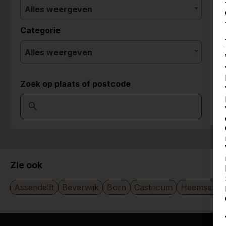
Alles weergeven
Categorie
Alles weergeven
Zoek op plaats of postcode
Zie ook
Assendelft
Beverwijk
Born
Castricum
Heemserk