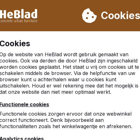
eren wij niet van week 31 t/m week 33. Houdt u daarom rekenin
Cookie
.000 producten verkocht
Klanten beoordelen HeBlad me
Cookies
Op de website van HeBlad wordt gebruik gemaakt van
cookies. Ook via derden die door HeBlad zijn ingeschakeld
worden cookies geplaatst. Het staat u vrij om cookies uit te
n
schakelen middels de browser. Via de helpfunctie van uw
browser kunt u achterhalen waar u cookies kunt
uitschakelen. Houd er wel rekening mee dat het mogelijk is
dat onze website dan niet meer optimaal werkt.
9
Functionele cookies
Kan ik nog niets over zegge
Functionele cookies zorgen ervoor dat onze webwinkel
mensen konden gaan ping
correct functioneert. Denk bijvoorbeeld aan
Roeland Cleuren, Wonen 
functionaliteiten zoals het winkelwagentje en afrekenen.
Analytics cookies