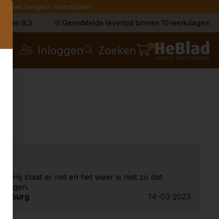
g met langere levertijden.
s
t een 9.3
Gemiddelde levertijd binnen 10 werkdagen
0
Inloggen
Zoeken
n. Hij staat er net en het weer is niet zo dat
pongen.
Limburg
14-03-2023