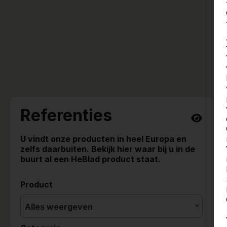
Referenties
U vindt onze producten in heel Europa en
zelfs daarbuiten. Bekijk hier waar bij u in de
buurt al een HeBlad product staat.
Product
Alles weergeven