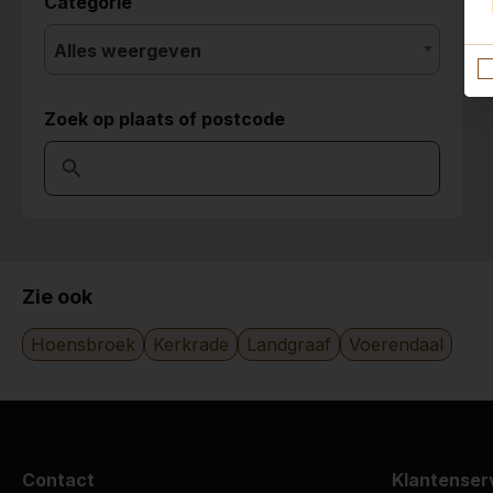
Categorie
Alles weergeven
Zoek op plaats of postcode
Zie ook
Hoensbroek
Kerkrade
Landgraaf
Voerendaal
Contact
Klantenser