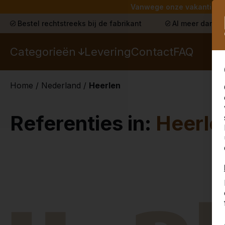
Vanwege onze vakantie lev
Bestel rechtstreeks bij de fabrikant
Al meer dan 30
Categorieën
Levering
Contact
FAQ
Home
/
Nederland
/
Heerlen
Referenties in:
Heerle