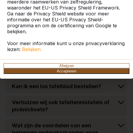
meerdere raamwerken van zelfregulering,
waaronder het EU-US Privacy Shield Framework.
Is het beslist nodig dat er een
Ga naar de Privacy Shield website voor meer
verharde ondergrond onder de tafel
informatie over het EU-US Privacy Shield-
ligt in verband met verzakken?
programma en om de certificering van Google te
bekijken.
Wat is het gewicht van de betonnen
Voor meer informatie kunt u onze privacyverklaring
tafels en banken?
lezen:
Bekijken
Welke RAL kleuren gebruiken wij voor
Afwijzen
onze pingpongtafels?
Accepteren
Kan ik een los tafelblad bestellen?
Verhuizen wij ook tafeltennistafels of
picknicksets?
Wat zijn de voordelen van een
betonnen onderplaat onder onze