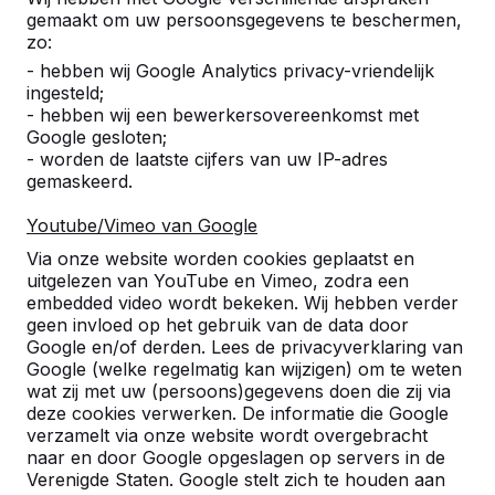
gemaakt om uw persoonsgegevens te beschermen,
Hoe groot is een pingpongtafel?
zo:
- hebben wij Google Analytics privacy-vriendelijk
ingesteld;
Hoeveel ruimte heb ik nodig om de
- hebben wij een bewerkersovereenkomst met
pingpongtafel optimaal te kunnen
Google gesloten;
gebruiken?
- worden de laatste cijfers van uw IP-adres
gemaskeerd.
Zelf repareren van een pingpongtafel,
Youtube/Vimeo van Google
kan dat?
Via onze website worden cookies geplaatst en
uitgelezen van YouTube en Vimeo, zodra een
Moet de betonnen tafel waterpas
embedded video wordt bekeken. Wij hebben verder
geen invloed op het gebruik van de data door
staan?
Google en/of derden. Lees de privacyverklaring van
Google (welke regelmatig kan wijzigen) om te weten
Zit er garantie op onze producten?
wat zij met uw (persoons)gegevens doen die zij via
deze cookies verwerken. De informatie die Google
verzamelt via onze website wordt overgebracht
Kan er ook reclame op julle producten
naar en door Google opgeslagen op servers in de
worden aangebracht?
Verenigde Staten. Google stelt zich te houden aan