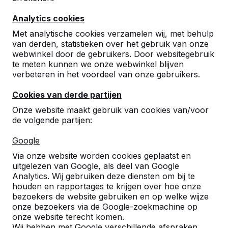
Analytics cookies
Pingpongtafels
Met analytische cookies verzamelen wij, met behulp
van derden, statistieken over het gebruik van onze
webwinkel door de gebruikers. Door websitegebruik
Tafelvoetbal
te meten kunnen we onze webwinkel blijven
verbeteren in het voordeel van onze gebruikers.
Voetvolleybaltafel
Cookies van derde partijen
Betonbanken
Onze website maakt gebruik van cookies van/voor
de volgende partijen:
Picknicksets
Google
Via onze website worden cookies geplaatst en
Accessoires
uitgelezen van Google, als deel van Google
Analytics. Wij gebruiken deze diensten om bij te
houden en rapportages te krijgen over hoe onze
Speltafels
bezoekers de website gebruiken en op welke wijze
onze bezoekers via de Google-zoekmachine op
onze website terecht komen.
Pingpongtafels
Wij hebben met Google verschillende afspraken