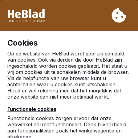
Vanwege onze vakantie leveren wij niet van week 31 t/m
week 33. Houdt u daarom rekening met langere levertijden.
Al meer dan 30.000 producten verkocht
0
Cookies
Op de website van HeBlad wordt gebruik gemaakt
van cookies. Ook via derden die door HeBlad zijn
Veelgestelde vragen
ingeschakeld worden cookies geplaatst. Het staat u
vrij om cookies uit te schakelen middels de browser.
Via de helpfunctie van uw browser kunt u
achterhalen waar u cookies kunt uitschakelen.
Hier vind je enkele vragen die veel gesteld worden.
Houd er wel rekening mee dat het mogelijk is dat
Staat je vraag er niet tussen? Neem dan gerust
onze website dan niet meer optimaal werkt.
contact op.
Functionele cookies
Functionele cookies zorgen ervoor dat onze
webwinkel correct functioneert. Denk bijvoorbeeld
aan functionaliteiten zoals het winkelwagentje en
afrekenen.
Toon alle